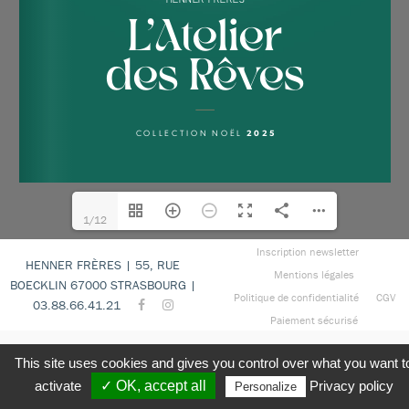
1/12
Inscription newsletter
HENNER FRÈRES | 55, RUE
Mentions légales
BOECKLIN 67000 STRASBOURG |
Politique de confidentialité
CGV
03.88.66.41.21
Paiement sécurisé
This site uses cookies and gives you control over what you want t
activate
✓ OK, accept all
Privacy policy
Personalize